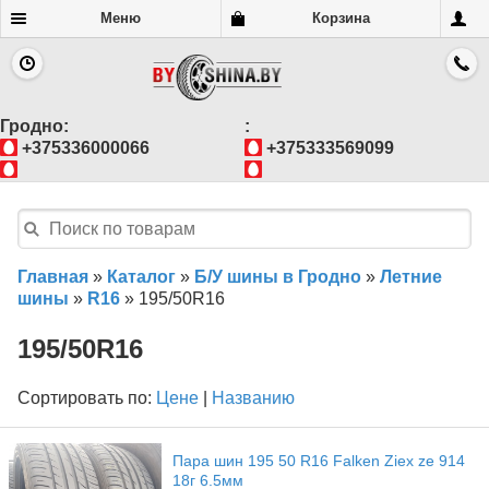
Меню
Корзина
Гродно:
:
+375336000066
+375333569099
Главная
»
Каталог
»
Б/У шины в Гродно
»
Летние
шины
»
R16
»
195/50R16
195/50R16
Сортировать по:
Цене
|
Названию
Пара шин 195 50 R16 Falken Ziex ze 914
18г 6.5мм