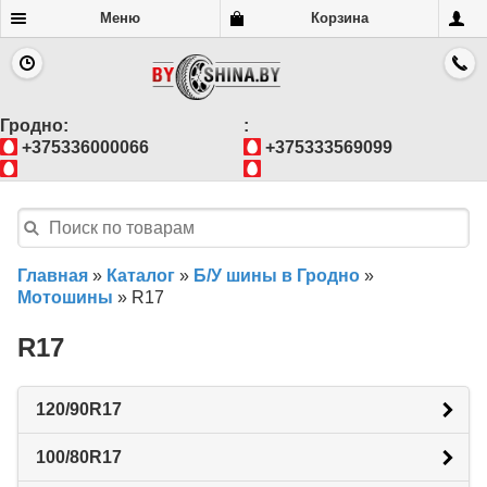
Меню
Корзина
Гродно:
:
+375336000066
+375333569099
Главная
»
Каталог
»
Б/У шины в Гродно
»
Мотошины
»
R17
R17
120/90R17
100/80R17