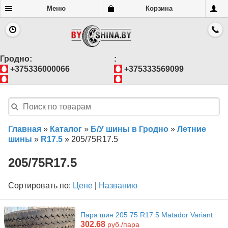
Меню
Корзина
Гродно:
:
+375336000066
+375333569099
Главная
»
Каталог
»
Б/У шины в Гродно
»
Летние
шины
»
R17.5
»
205/75R17.5
205/75R17.5
Сортировать по:
Цене
|
Названию
Пара шин 205 75 R17.5 Matador Variant
302.68
руб./пара