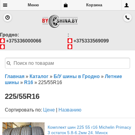
Меню
Корзина
Гродно:
:
+375336000066
+375333569099
Главная
»
Каталог
»
Б/У шины в Гродно
»
Летние
шины
»
R16
»
225/55R16
225/55R16
Сортировать по:
Цене
|
Названию
Комплект шин 225 55 r16 Michelin Primacy
3 остаток 5.8-6.2мм 24. Минск