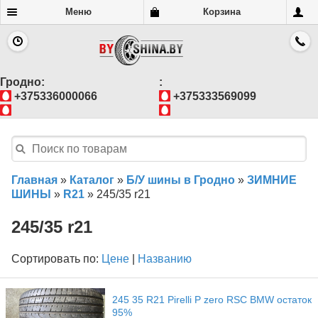
Меню
Корзина
Гродно:
:
+375336000066
+375333569099
Главная
»
Каталог
»
Б/У шины в Гродно
»
ЗИМНИЕ
ШИНЫ
»
R21
»
245/35 r21
245/35 r21
Сортировать по:
Цене
|
Названию
245 35 R21 Pirelli P zero RSC BMW остаток
95%