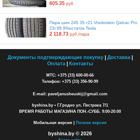
605.35
руб.
Пара шин 245 35 r21 Vredestein Qatrac Pro
23г.99.9%остаток Tesla
2 118.73
руб./пара
Документы подтверждающие покупку
|
Доставка
|
Оплата
|
Контакты
МТС: +375 (33) 600-00-66
Телефон: +375 (33) 356-90-99
E-mail: paveljanusheuskij@gmail.com
byshina.by
• Г.Гродно ул. Пестрака 7/1
ВРЕМЯ РАБОТЫ МАГАЗИНА ПОН.-СУББ. 9:00-20:00
Мобильная версия |
Полная версия
byshina.by © 2026