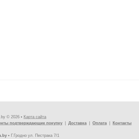
.by © 2026 •
Карта сайта
енты подтверждающие покупку
|
Доставка
|
Оплата
|
Контакты
a.by
•
Г.Гродно ул. Пестрака 7/1