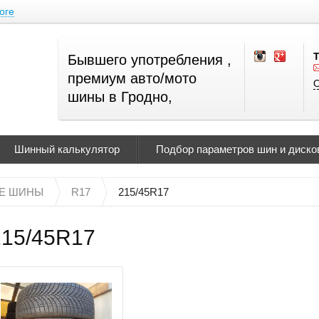
оге
Бывшего употребления ,
премиум авто/мото
О
шины в Гродно,
Шинный калькулятор
Подбор параметров шин и дисков
Е ШИНЫ
R17
215/45R17
215/45R17