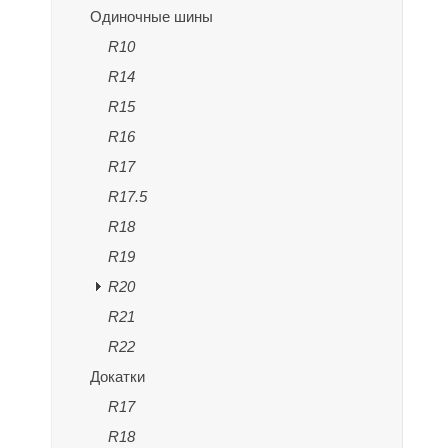
Одиночные шины
R10
R14
R15
R16
R17
R17.5
R18
R19
R20
R21
R22
Докатки
R17
R18