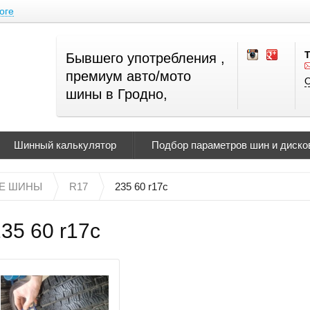
оге
Бывшего употребления ,
премиум авто/мото
О
шины в Гродно,
Шинный калькулятор
Подбор параметров шин и дисков
Е ШИНЫ
R17
235 60 r17c
35 60 r17c