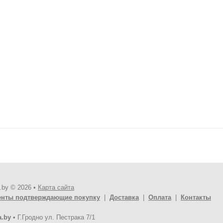
.by © 2026 •
Карта сайта
енты подтверждающие покупку
|
Доставка
|
Оплата
|
Контакты
a.by
•
Г.Гродно ул. Пестрака 7/1