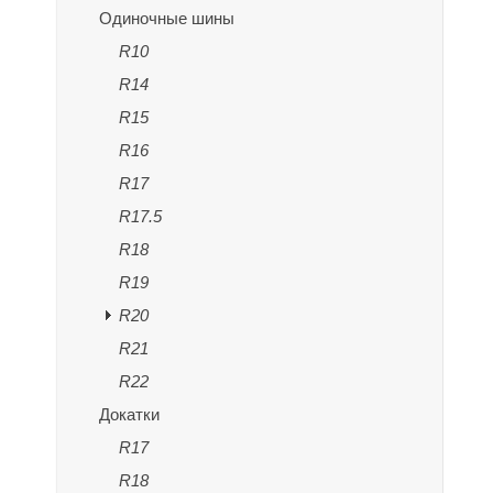
Одиночные шины
R10
R14
R15
R16
R17
R17.5
R18
R19
R20
R21
R22
Докатки
R17
R18