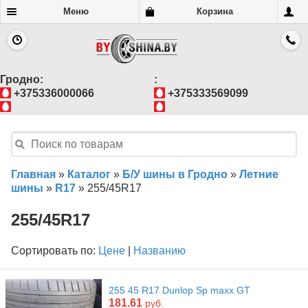
Меню
Корзина
Гродно:
:
+375336000066
+375333569099
Главная
»
Каталог
»
Б/У шины в Гродно
»
Летние
шины
»
R17
»
255/45R17
255/45R17
Сортировать по:
Цене
|
Названию
255 45 R17 Dunlop Sp maxx GT
181.61
руб.