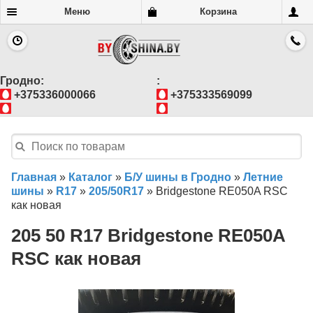
Меню
Корзина
Гродно:
:
+375336000066
+375333569099
Главная
»
Каталог
»
Б/У шины в Гродно
»
Летние
шины
»
R17
»
205/50R17
»
Bridgestone RE050A RSC
как новая
205 50 R17 Bridgestone RE050A
RSC как новая