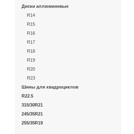
Диски аллюминевые
R14
R15
R16
R17
R18
R19
R20
R23
Шины для квадроциклов
R22.5
315/30R21
245/35R21
255/35R19