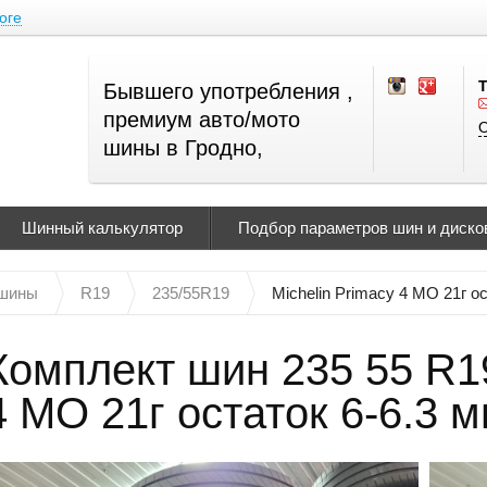
оге
Бывшего употребления ,
премиум авто/мото
О
шины в Гродно,
Шинный калькулятор
Подбор параметров шин и дисков
 шины
R19
235/55R19
Michelin Primacy 4 MO 21г ос
Комплект шин 235 55 R19
4 MO 21г остаток 6-6.3 мм