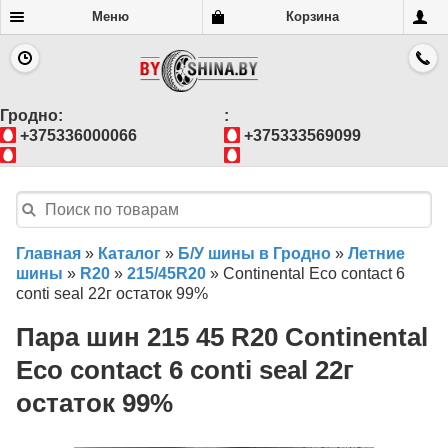
Меню
Корзина
Гродно:
:
+375336000066
+375333569099
Главная
»
Каталог
»
Б/У шины в Гродно
»
Летние
шины
»
R20
»
215/45R20
»
Continental Eco contact 6
conti seal 22г остаток 99%
Пара шин 215 45 R20 Continental
Eco contact 6 conti seal 22г
остаток 99%