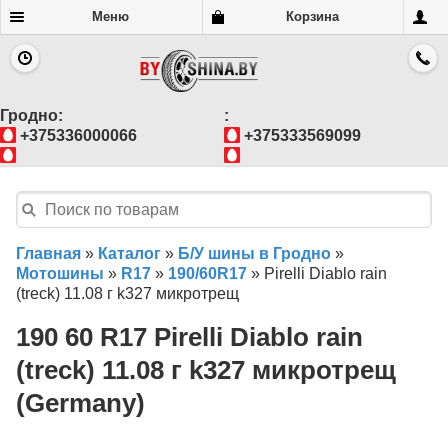
Меню
Корзина
Гродно:
:
+375336000066
+375333569099
Главная
»
Каталог
»
Б/У шины в Гродно
»
Мотошины
»
R17
»
190/60R17
»
Pirelli Diablo rain
(treck) 11.08 г k327 микротрещ
190 60 R17 Pirelli Diablo rain
(treck) 11.08 г k327 микротрещ
(Germany)