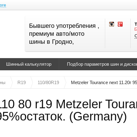
оге
Бывшего употребления ,
премиум авто/мото
О
шины в Гродно,
Шинный калькулятор
Подбор параметров шин и дисков
ны
R19
110/80R19
Metzeler Tourance next 11.20г 
110 80 r19 Metzeler Toura
95%остаток. (Germany)