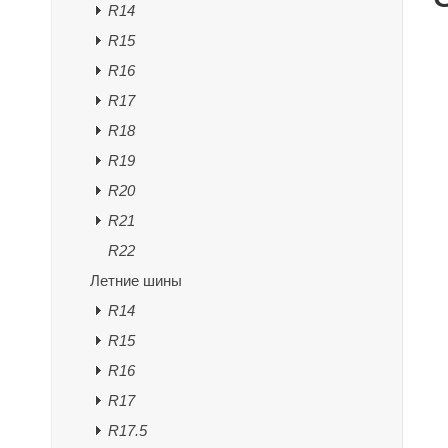
R14
R15
R16
R17
R18
R19
R20
R21
R22
Летние шины
R14
R15
R16
R17
R17.5