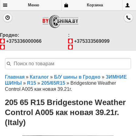
Меню
Корзина
Гродно:
:
+375336000066
+375333569099
Главная
»
Каталог
»
Б/У шины в Гродно
»
ЗИМНИЕ
ШИНЫ
»
R15
»
205/65R15
»
Bridgestone Weather
Control A005 как новая 39.21г.
205 65 R15 Bridgestone Weather
Control A005 как новая 39.21г.
(Italy)