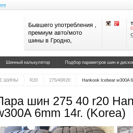
оге
Бывшего употребления ,
премиум авто/мото
О
шины в Гродно,
Шинный калькулятор
Подбор параметров шин и дисков
Е ШИНЫ
R20
275/40R20
Hankook Icebear w300A 
Пара шин 275 40 r20 Han
w300A 6mm 14г. (Korea)