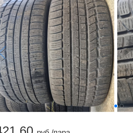
421.60
руб./пара