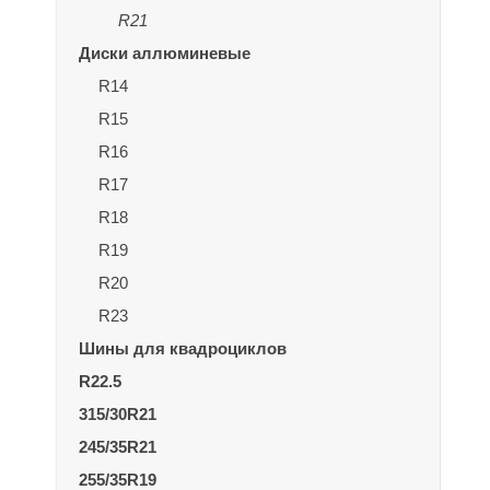
R21
Диски аллюминевые
R14
R15
R16
R17
R18
R19
R20
R23
Шины для квадроциклов
R22.5
315/30R21
245/35R21
255/35R19