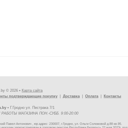
.by © 2026 •
Карта сайта
енты подтверждающие покупку
|
Доставка
|
Оплата
|
Контакты
a.by
•
Г.Гродно ул. Пестрака 7/1
РАБОТЫ МАГАЗИНА ПОН.-СУББ. 9:00-20:00
ий Павел Антонович , юр.адрес: 230007, г.Гродно, ул. Ольги Соломовой д.88 кв.95.
-магазин зарегистрирован в торговом реестре Республики Беларусь 22 мая 2023г. по