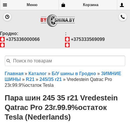
Меню
Корзина
Гродно:
:
+375336000066
+375333569099
Главная
»
Каталог
»
Б/У шины в Гродно
»
ЗИМНИЕ
ШИНЫ
»
R21
»
245/35 r21
»
Vredestein Qatrac Pro
23г.99.9%остаток Tesla
Пара шин 245 35 r21 Vredestein
Qatrac Pro 23г.99.9%остаток
Tesla (Nederlands)